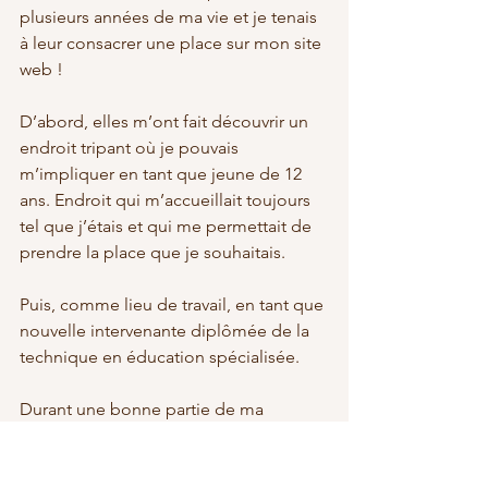
plusieurs années de ma vie et je tenais 
à leur consacrer une place sur mon site 
web ! 
D’abord, elles m’ont fait découvrir un 
endroit tripant où je pouvais 
m’impliquer en tant que jeune de 12 
ans. Endroit qui m’accueillait toujours 
tel que j’étais et qui me permettait de 
prendre la place que je souhaitais. 
Puis, comme lieu de travail, en tant que 
nouvelle intervenante diplômée de la 
technique en éducation spécialisée. 
Durant une bonne partie de ma 
vingtaine, j’ai consacré beaucoup de 
mon temps à la MDJ, où je travaillais. 
J’y ai rencontré d’autres intervenants 