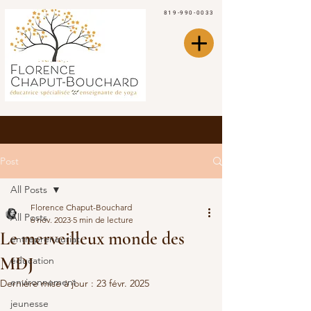
819-990-0033
Post
All Posts
Florence Chaput-Bouchard
All Posts
6 nov. 2023
5 min de lecture
Le merveilleux monde des
entrepreneuriat
MDJ
éducation
environnement
Dernière mise à jour :
23 févr. 2025
jeunesse