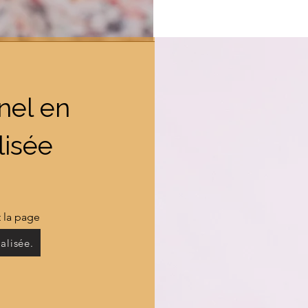
nel en
lisée
nt la page
alisée.