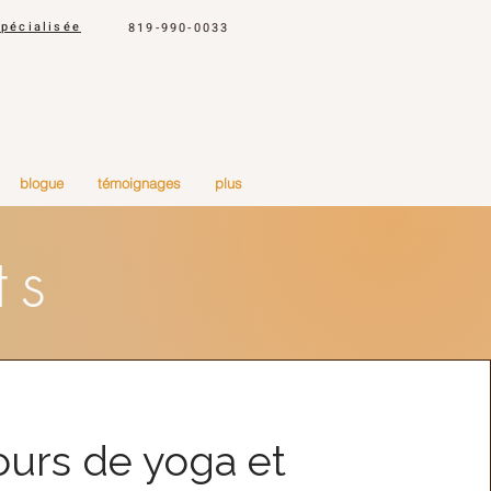
spécialisée
819-990-0033
blogue
témoignages
plus
ts
urs de yoga et