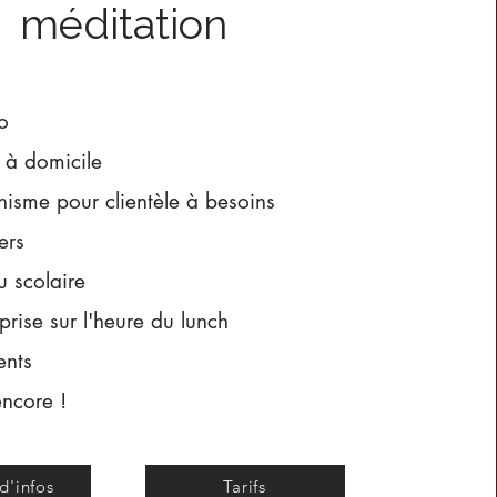
méditation
o
 à domicile
isme pour clientèle à besoins
ers
u scolaire
prise sur l'heure du lunch
nts
encore !
d'infos
Tarifs