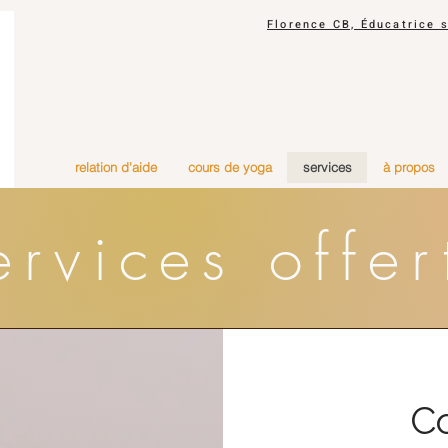
Florence CB, Éducatrice 
relation d'aide
cours de yoga
services
à propos
ervices offer
Co