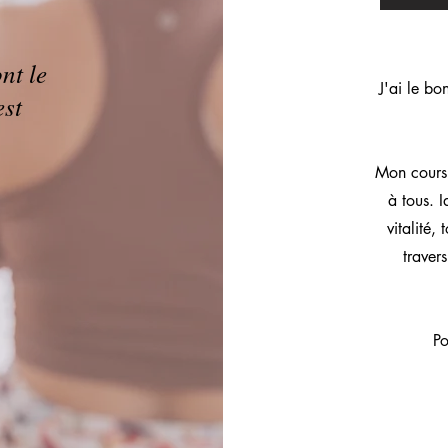
nt le
J'ai le bo
est
»
Mon cours 
à tous.
I
vitalité,
traver
Po