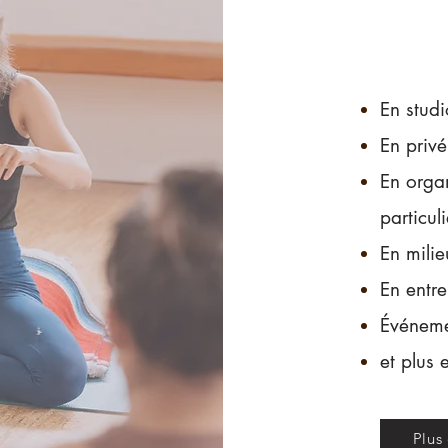
En studi
En privé
En organ
particuli
En milie
En entre
Événeme
et plus 
Plus 